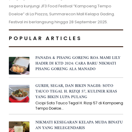
segera kunjungi JF3 Food Festival “Kampoeng Tempo
Doeloe” di La Piazza, Summarecon Mall Kelapa Gading.
Festival ini berlangsung hingga 28 September 2025.
POPULAR ARTICLES
PANADA & PISANG GORENG ROA MAMI LILY
HADIR DI KTD 2024: CARA BARU NIKMATI
PISANG GORENG ALA MANADO
GURIH, SEGAR, DAN BIKIN NAGIH: SOTO
TAUCO TEGAL H. RIZQI 57, KULINER KHAS
YANG BIKIN LUPA PULANG
Cicipi Soto Tauco Tegal H. Rizqi 57 di Kampoeng
Tempo Doeloe...
NIKMATI KESEGARAN KELAPA MUDA BINATU
AN YANG MELEGENDARIS