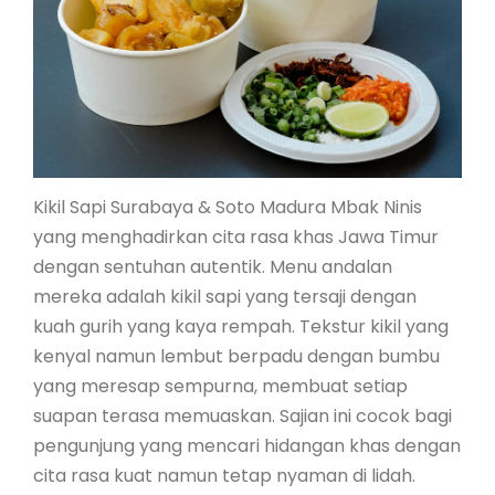
Kikil Sapi Surabaya & Soto Madura Mbak Ninis
yang menghadirkan cita rasa khas Jawa Timur
dengan sentuhan autentik. Menu andalan
mereka adalah kikil sapi yang tersaji dengan
kuah gurih yang kaya rempah. Tekstur kikil yang
kenyal namun lembut berpadu dengan bumbu
yang meresap sempurna, membuat setiap
suapan terasa memuaskan. Sajian ini cocok bagi
pengunjung yang mencari hidangan khas dengan
cita rasa kuat namun tetap nyaman di lidah.