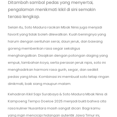
Ditambah sambal pedas yang menyertai,
pengalaman menikmati kikil di sini semakin
terasa lengkap.
Selain itu, Soto Madura racikan Mbak Ninis juga menjadi
favorit yang tidak boleh dilewatkan. Kuah beningnya yang
harum dengan sentuhan serai, daun jeruk, dan bawang
goreng memberikan rasa segar sekaligus
menghangatkan. Disajikan dengan potongan daging yang
empuk, tambahan koya, serta perasan jeruk nipis, soto ini
menghadirkan harmoni rasa gurih, segar, dan sedikit
pedas yang khas. Kombinasi ini membuat soto tetap ringan
dinikmati, baik siang maupun malam.
Kehadiran Kikil Sapi Surabaya & Soto Madura Mbak Ninis di
Kampoeng Tempo Doeloe 2025 menjadi bukti bahwa cita
rasa kuliner Nusantara masih sangat dicari. Bagi kamu
yang ingin mencicipi hidangan autentik Jawa Timur ini,