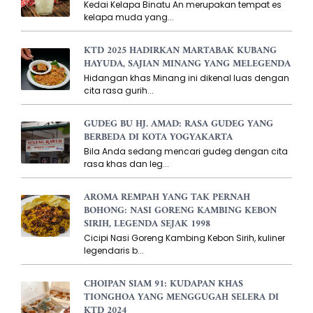
Kedai Kelapa Binatu An merupakan tempat es
kelapa muda yang...
KTD 2025 HADIRKAN MARTABAK KUBANG
HAYUDA, SAJIAN MINANG YANG MELEGENDA
Hidangan khas Minang ini dikenal luas dengan
cita rasa gurih...
GUDEG BU HJ. AMAD: RASA GUDEG YANG
BERBEDA DI KOTA YOGYAKARTA
Bila Anda sedang mencari gudeg dengan cita
rasa khas dan leg...
AROMA REMPAH YANG TAK PERNAH
BOHONG: NASI GORENG KAMBING KEBON
SIRIH, LEGENDA SEJAK 1998
Cicipi Nasi Goreng Kambing Kebon Sirih, kuliner
legendaris b...
CHOIPAN SIAM 91: KUDAPAN KHAS
TIONGHOA YANG MENGGUGAH SELERA DI
KTD 2024