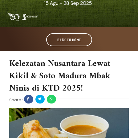
BACK TO HOME
Kelezatan Nusantara Lewat
Kikil & Soto Madura Mbak
Ninis di KTD 2025!
Share :