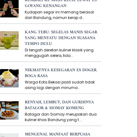
KEMBALI KE MASA KECIL LEWAT ES
GOYANG KENANGAN
Kudapan segar ini memang berasal
dari Bandung, namun kerap d...
KANG TEBU: SEGELAS MANIS SEGAR
YANG MENYATU DENGAN SUASANA
TEMPO DULU
Di tengah deretan kuliner klasik yang
menggugah selera, tida...
NIKMATNYA KESEGARAN ES DOGER
BOGA RASA
Warga Kota Bekasi pasti sudah tidak
asing lagi dengan minuma...
RENYAH, LEMBUT, DAN GURIHNYA
BATAGOR & SIOMAY KOMENG
Batagor dan Siomay merupakan dua
kuliner khas Bandung yang t...
MENGENAL MANFAAT BERPUASA