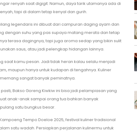
ar renyah saat digigit. Namun, daya tarik utamanya ada di
renyah, tapi di dalam tetap kenyal dan gurih.
bilang legendaris ini dibuat dari campuran daging ayam dan
reng dengan suhu yang pas supaya matang merata dan tetap
ya terasa dagingnya, tapi juga aroma sedap yang bikin sulit
nakan saus, atau jadi pelengkap hidangan lainnya.
g saat kamu pesan. Jadi tidak heran kalau selalu menjadi
am, maupun hanya untuk kudapan di tengahnya. Kuliner
ni memang sangat banyak peminatnya.
 pasti, Bakso Goreng Kiwkiw ini bisa jadi pelampiasan yang
 buat anak-anak sampai orang tua bahkan banyak
 pulang satu bungkus besar.
Kampoeng Tempo Doeloe 2025, festival kuliner tradisional
alam satu wadah. Persiapkan perjalanan kulinermu untuk