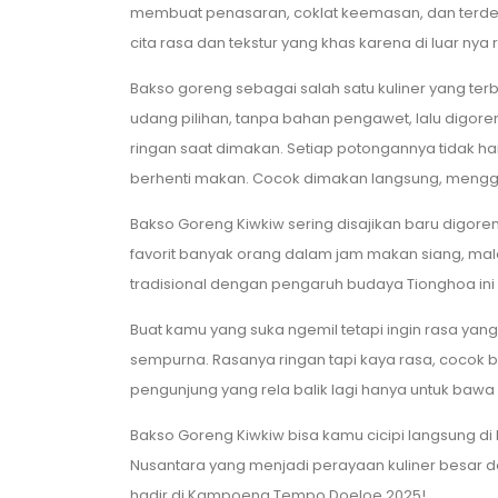
membuat penasaran, coklat keemasan, dan terdeng
cita rasa dan tekstur yang khas karena di luar nya 
Bakso goreng sebagai salah satu kuliner yang ter
udang pilihan, tanpa bahan pengawet, lalu digo
ringan saat dimakan. Setiap potongannya tidak han
berhenti makan. Cocok dimakan langsung, menggu
Bakso Goreng Kiwkiw sering disajikan baru digoren
favorit banyak orang dalam jam makan siang, mal
tradisional dengan pengaruh budaya Tionghoa i
Buat kamu yang suka ngemil tetapi ingin rasa yang
sempurna. Rasanya ringan tapi kaya rasa, cocok
pengunjung yang rela balik lagi hanya untuk bawa
Bakso Goreng Kiwkiw bisa kamu cicipi langsung di 
Nusantara yang menjadi perayaan kuliner besar d
hadir di Kampoeng Tempo Doeloe 2025!