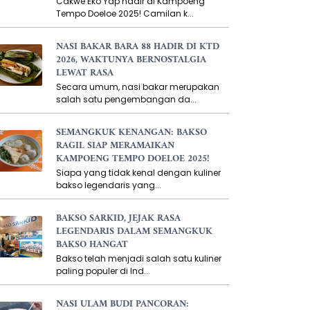
Cakwe Eko Yap hadir di Kampoeng
Tempo Doeloe 2025! Camilan k...
NASI BAKAR BARA 88 HADIR DI KTD
2026, WAKTUNYA BERNOSTALGIA
LEWAT RASA
Secara umum, nasi bakar merupakan
salah satu pengembangan da...
SEMANGKUK KENANGAN: BAKSO
RAGIL SIAP MERAMAIKAN
KAMPOENG TEMPO DOELOE 2025!
Siapa yang tidak kenal dengan kuliner
bakso legendaris yang...
BAKSO SARKID, JEJAK RASA
LEGENDARIS DALAM SEMANGKUK
BAKSO HANGAT
Bakso telah menjadi salah satu kuliner
paling populer di Ind...
NASI ULAM BUDI PANCORAN: