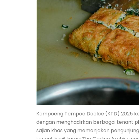
Kampoeng Tempoe Doeloe (KTD) 2025 kem
dengan menghadirkan berbagai tenant pili
sajian khas yang memanjakan pengunjung,
tenant hasil kurasi The Gading Archive y