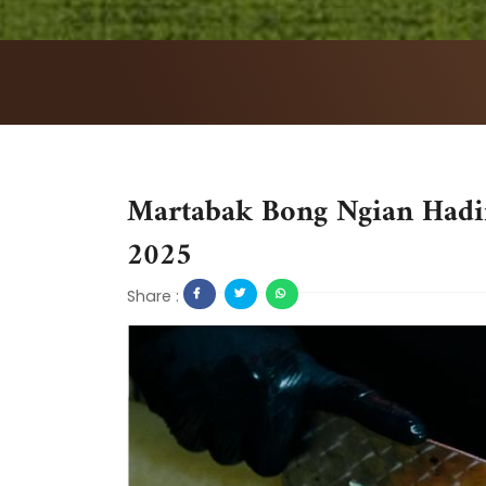
Martabak Bong Ngian Hadi
2025
Share :