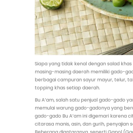
Siapa yang tidak kenal dengan salad khas
masing-masing daerah memiliki gado-gado k
berbagai campuran sayur mayur, telur, ta
topping khas setiap daerah.
Bu A’am, salah satu penjual gado-gado yan
memulai warung gado-gadonya yang berusia
gado-gado Bu A’am ini digemari karena ci
citarasa manis, asin, dan gurih, penyajian
Beberapa diantaranya, seperti Gapol (Ga