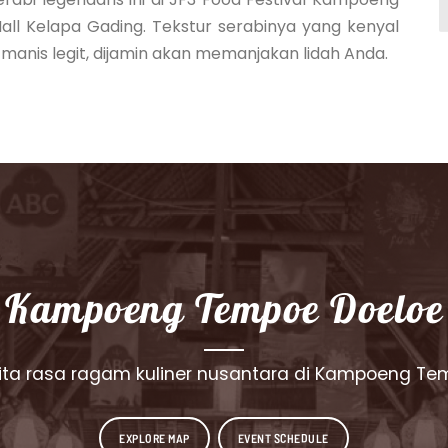
l Kelapa Gading. Tekstur serabinya yang kenyal
anis legit, dijamin akan memanjakan lidah Anda.
Kampoeng Tempoe Doeloe
rita rasa ragam kuliner nusantara di Kampoeng Te
EXPLORE MAP
EVENT SCHEDULE