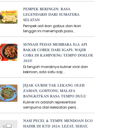
PEMPEK BERINGIN: RASA
LEGENDARIS DARI SUMATERA
SELATAN
Pempek asli ikan gabus dan ikan
tenggiri ini menempati posis...
SENSASI PEDAS MEMBARA IGA API
BAKAR COBEK DARI IGAPI: WAJIB
COBA DI KAMPOENG TEMPO DOELOE
2025!
Di tengah maraknya kuliner viral dan
kekinian, ada satu saji...
JEJAK GURIH TAK LEKANG OLEH
ZAMAN, GOHYONG MALAYA
BANGKITKAN RASA TEMPO DULU
Kuliner ini adalah representasi
sempurna dari kelezatan pera...
NASI PECEL & TEMPE MENDOAN ECO
HADIR DI KTD 2024: LEZAT, SEHAT,