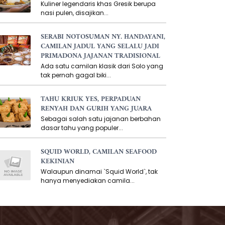
Kuliner legendaris khas Gresik berupa
nasi pulen, disajikan...
SERABI NOTOSUMAN NY. HANDAYANI,
CAMILAN JADUL YANG SELALU JADI
PRIMADONA JAJANAN TRADISIONAL
Ada satu camilan klasik dari Solo yang
tak pernah gagal biki...
TAHU KRIUK YES, PERPADUAN
RENYAH DAN GURIH YANG JUARA
Sebagai salah satu jajanan berbahan
dasar tahu yang populer...
SQUID WORLD, CAMILAN SEAFOOD
KEKINIAN
Walaupun dinamai `Squid World`, tak
hanya menyediakan camila...